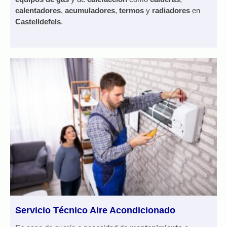
calentadores
,
acumuladores
,
termos
y
radiadores
en
Castelldefels
.
Servicio Técnico Aire Acondicionado